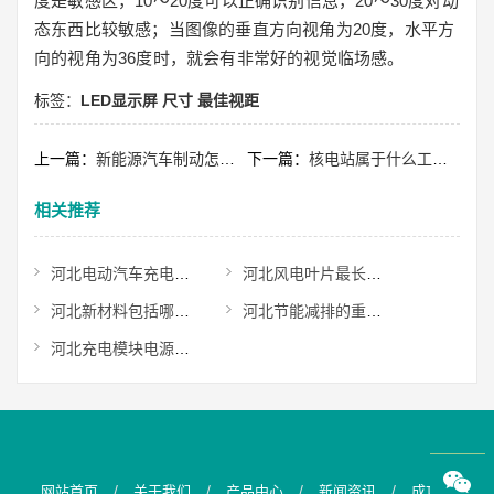
度是敏感区，10～20度可以正确识别信息，20～30度对动
态东西比较敏感；当图像的垂直方向视角为20度，水平方
向的视角为36度时，就会有非常好的视觉临场感。
标签：
LED显示屏
尺寸
最佳视距
上一篇：
新能源汽车制动怎么样？
下一篇：
核电站属于什么工程？
相关推荐
河北电动汽车充电显示千瓦伏安是分别代表什么意思？
河北风电叶片最长多少米？
河北新材料包括哪些种类？
河北节能减排的重要意义是什么？
河北充电模块电源连接器有哪些？
/
/
/
/
网站首页
关于我们
产品中心
新闻资讯
成功案