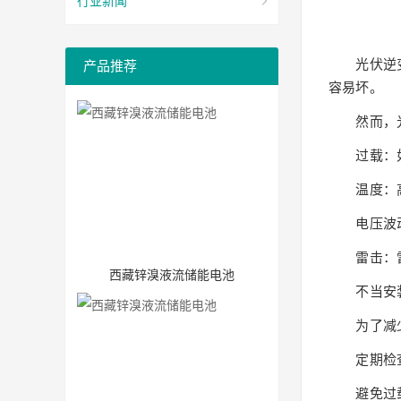
行业新闻
光伏逆变器
产品推荐
容易坏。
然而，光伏
过载：如果
温度：高温
电压波动：
雷击：雷击
西藏锌溴液流储能电池
不当安装
为了减少
定期检查
避免过载