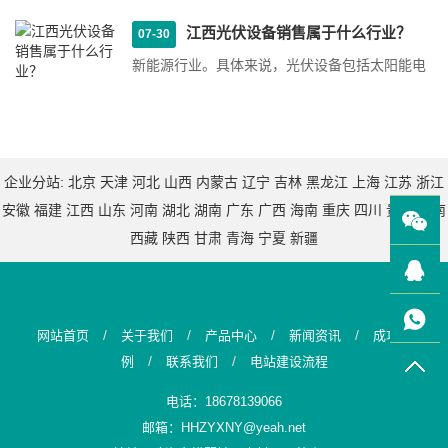
一种通用的连接器，···
江西光伏设备销售属于什么行业？
07-30
新能源行业。具体来说，光伏设备包括太阳能电
池板、逆变器、支架等各种组件和配件，用于将
太阳能转化为电能···
企业分站:
北京
天津
河北
山西
内蒙古
辽宁
吉林
黑龙江
上海
江苏
浙江
安徽
福建
江西
山东
河南
湖北
湖南
广东
广西
海南
重庆
四川
贵州
云南
西藏
陕西
甘肃
青海
宁夏
新疆
/
/
/
/
网站首页
关于我们
产品中心
新闻资讯
成功案
/
/
例
联系我们
电站建设流程
电话：18678139066
邮箱：HHZYXNY@yeah.net