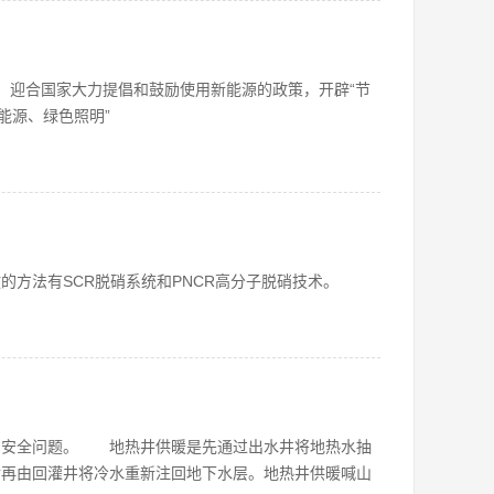
、迎合国家大力提倡和鼓励使用新能源的政策，开辟“节
能源、绿色照明”
的方法有SCR脱硝系统和PNCR高分子脱硝技术。
和安全问题。 地热井供暖是先通过出水井将地热水抽
后再由回灌井将冷水重新注回地下水层。地热井供暖喊山