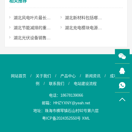
相关推荐
湖北风电叶片最长多少米？
湖北新材料包括哪些种类？
湖北节能减排的重要意义是什么？
湖北充电模块电源连接器有哪些？
湖北光伏设备销售属于什么行业？
/
/
/
/
网站首页
关于我们
产品中心
新闻资讯
成功案
/
/
例
联系我们
电站建设流程
电话：18678139066
邮箱：HHZYXNY@yeah.net
地址：珠海市横琴镇石山村92号第六层
粤ICP备2024352550号
XML