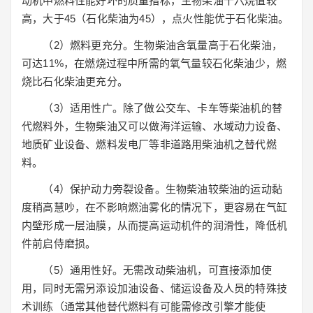
动机中燃料性能好坏的质量指标，生物柴油十六烷值较
高，大于45（石化柴油为45），点火性能优于石化柴油。
（2）燃料更充分。生物柴油含氧量高于石化柴油，
可达11%，在燃烧过程中所需的氧气量较石化柴油少，燃
烧比石化柴油更充分。
（3）适用性广。除了做公交车、卡车等柴油机的替
代燃料外，生物柴油又可以做海洋运输、水域动力设备、
地质矿业设备、燃料发电厂等非道路用柴油机之替代燃
料。
（4）保护动力旁裂设备。生物柴油较柴油的运动黏
度稍高慧吵，在不影响燃油雾化的情况下，更容易在气缸
内壁形成一层油膜，从而提高运动机件的润滑性，降低机
件前启侍磨损。
（5）通用性好。无需改动柴油机，可直接添加使
用，同时无需另添设加油设备、储运设备及人员的特殊技
术训练（通常其他替代燃料有可能需修改引擎才能使