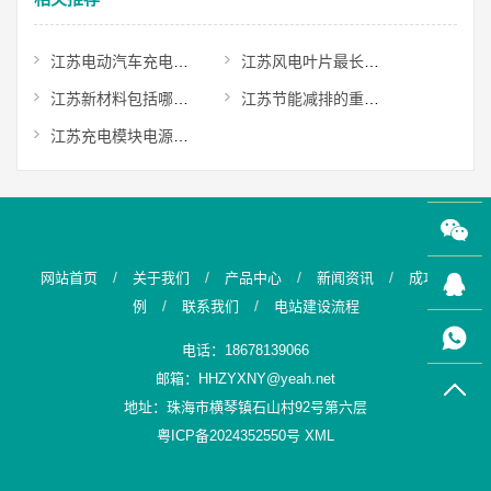
江苏电动汽车充电显示千瓦伏安是分别代表什么意思？
江苏风电叶片最长多少米？
江苏新材料包括哪些种类？
江苏节能减排的重要意义是什么？
江苏充电模块电源连接器有哪些？
/
/
/
/
网站首页
关于我们
产品中心
新闻资讯
成功案
/
/
例
联系我们
电站建设流程
电话：18678139066
邮箱：HHZYXNY@yeah.net
地址：珠海市横琴镇石山村92号第六层
粤ICP备2024352550号
XML