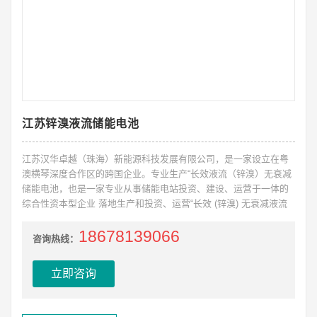
江苏锌溴液流储能电池
江苏汉华卓越（珠海）新能源科技发展有限公司，是一家设立在粤
澳横琴深度合作区的跨国企业。专业生产“长效液流（锌溴）无衰减
储能电池，也是一家专业从事储能电站投资、建设、运营于一体的
综合性资本型企业 落地生产和投资、运营“长效 (锌溴) 无衰减液流
储能电池”技术的系列产品 ，开展以此技术为核心的储能产品的生产
18678139066
制造、市场推广、分布式 电网侧、用户侧、发电侧及独立储能投
咨询热线：
资、建设、运营与一体的综合性经营方式。
立即咨询