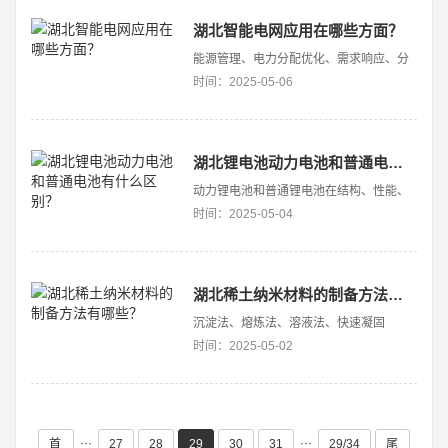
废弃油脂或微生物油脂与甲醇或乙醇反
应，生成脂肪酸甲酯或乙
湖北智能电网应用在哪些方面？
能源管理、电力分配优化、需求响应、分
布式能源资源集成 ‌智能电网在多个方
时间：2025-05-06
面都有广泛应用，主要包括能源管理、电
力分配优化、需求响应以及分布式能源资
源集成等‌‌。 能源管
湖北锂电池动力电池和普通电池有什么区别？
动力锂电池和普通锂电池在结构、性能、
应用场景等方面存在着显著的区别。本文
时间：2025-05-04
将就动力锂电池和普通锂电池的特点、优
劣势以及适用场景进行比较。 1、结构
设计 动力锂电池通常采用了更厚的正
极、负极以及更大的
湖北稀土纳米材料的制备方法有哪些？
沉淀法、熔炼法、溶液法、快速凝固
法 稀土纳米材料的制备方法‌ ‌‌沉淀
时间：2025-05-02
法‌：以‌稀土硝酸盐为原料，以‌碳酸氢铵
（NH4HCO3）为沉淀剂
···
···
首
27
28
29
30
31
29/34
尾