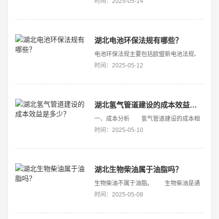
时间：2025-05-14
湖北电池环保法规有哪些？
‌电池环保法规主要包括欧盟新电池法规、
《废电池污染防治技术政策》以及锂离子
时间：2025-05-12
电池行业规范条件等。‌ 欧盟新电池法
规于2024年8月18日实施，主要包括以下
内容： 有害物质限量&z
湖北氢气管道建设的成本效益是多少？
一、成本分析‌ 氢气管道建设的成本相
对较高，主要受到管道材料、施工费用以
时间：2025-05-10
及维护费用等多个因素的影响。具体来
说，氢气管道的建设成本约为63万美元/公
里，这一数字远高于天然气管道的建设成
本&z
湖北生物柴油属于油脂吗？
生物柴油不属于油脂。 生物柴油是通
过酯交换反应，将植物油（如菜籽油、大
时间：2025-05-08
豆油、花生油、玉米油、棉籽油等）、动
物油（如鱼油、猪油、牛油、羊油等）、