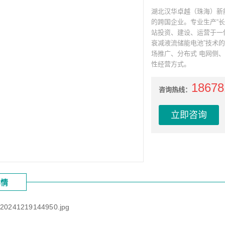
湖北汉华卓越（珠海）新
的跨国企业。专业生产“
站投资、建设、运营于一体
衰减液流储能电池”技术
场推广、分布式 电网侧
性经营方式。
18678
咨询热线：
立即咨询
详情