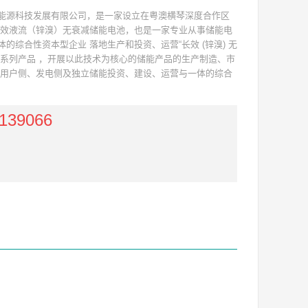
能源科技发展有限公司，是一家设立在粤澳横琴深度合作区
长效液流（锌溴）无衰减储能电池，也是一家专业从事储能电
的综合性资本型企业 落地生产和投资、运营“长效 (锌溴) 无
的系列产品 ，开展以此技术为核心的储能产品的生产制造、市
、用户侧、发电侧及独立储能投资、建设、运营与一体的综合
139066